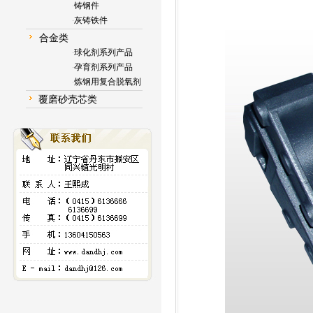
铸钢件
·
灰铸铁件
·
合金类
球化剂系列产品
·
孕育剂系列产品
·
炼钢用复合脱氧剂
·
覆磨砂壳芯类